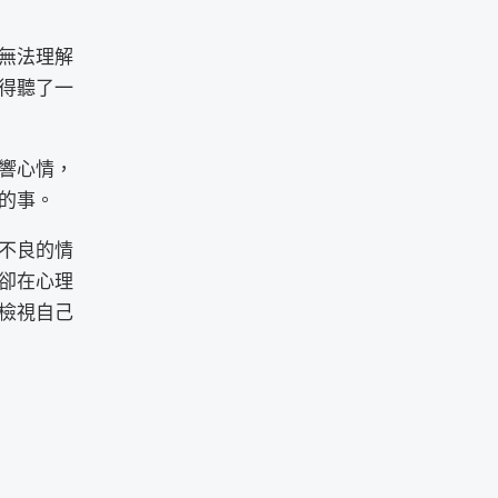
無法理解
得聽了一
響心情，
的事。
不良的情
卻在心理
檢視自己