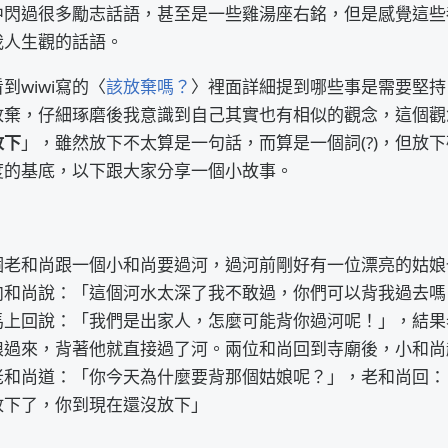
中閃過很多勵志話語，甚至是一些雞湯座右銘，但是感覺這些
我人生觀的話語。
到wiwi寫的〈
該放棄嗎？
〉裡面詳細提到哪些事是需要堅持
放棄，仔細琢磨後我意識到自己其實也有相似的觀念，這個觀
放下
」，雖然放下不太算是一句話，而算是一個詞(?)，但放
度的基底，以下跟大家分享一個小故事。
個老和尚跟一個小和尚要過河，過河前剛好有一位漂亮的姑娘
向和尚說：「這個河水太深了我不敢過，你們可以背我過去嗎
馬上回說：「我們是出家人，怎麼可能背你過河呢！」，結果
娘過來，背著他就直接過了河。兩位和尚回到寺廟後，小和尚
老和尚道：「你今天為什麼要背那個姑娘呢？」，老和尚回：
放下了，你到現在還沒放下」