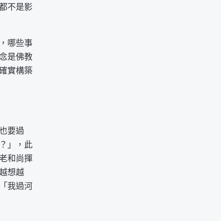
都不是影
，哪些事
念是佛教
下確實構築
也要過
？」，此
老和尚揮
越想越
「我過河