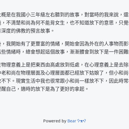
大概是在我國小三年級左右聽到的故事，對當時的我來說，還
義，不清楚和尚為何不能背女生，也不知道放下的意思，只覺
有深度的佛教的預言故事。
後，我開始有了更豐富的情緒，開始會因為外在的人事物而影
這些情緒時，總會想起這個故事，漸漸體會到放下是一件困難
在物理意義上是把東西由高處放到低處，在心理意義上是去除
中老和尚在物理層面及心理層面都已經放下姑娘了，但小和尚
放不下。現實生活中我也很常跟小和尚一樣放不下，因此時常
提醒自己，適時的放下是為了更好的拿起。
Powered by
Bear
ʕ•ᴥ•ʔ