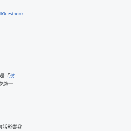
ll
Guestbook
是「
改
歡迎一
句話影響我