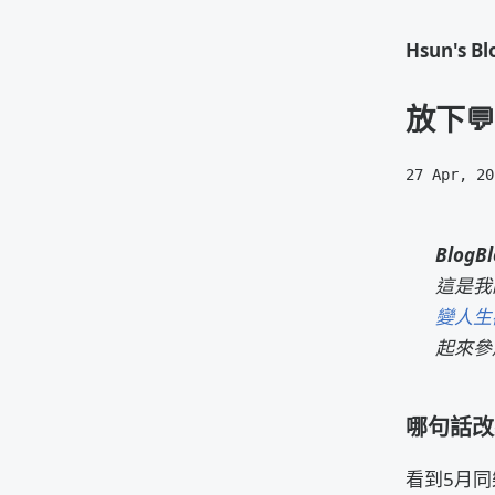
Hsun's Bl
放下💬
27 Apr, 20
BlogB
這是我
變人生
起來參
哪句話改
看到5月