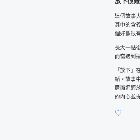
放下很難
這個故事
其中的含
個好像很
長大一點
而當遇到
「放下」
緒。故事
層面遲遲
的內心並