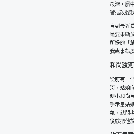
最深，腦
響或改變
直到最近看
是要果斷
所提的「
我處事態
和尚渡河
從前有一
河，姑娘
時小和尚
手示意姑
氣，就問
後就把他